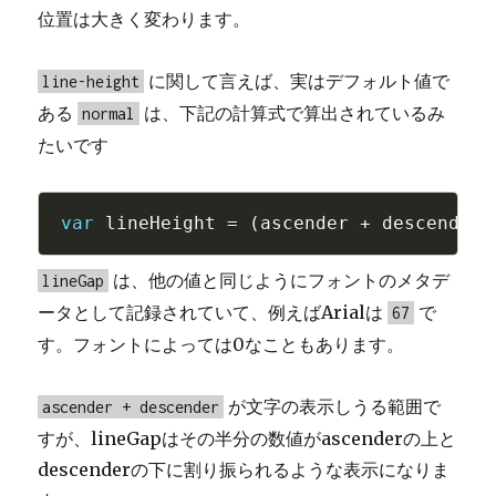
位置は大きく変わります。
に関して言えば、実はデフォルト値で
line-height
ある
は、下記の計算式で算出されているみ
normal
たいです
var
 lineHeight 
=
(
ascender 
+
 descender 
は、他の値と同じようにフォントのメタデ
lineGap
ータとして記録されていて、例えばArialは
で
67
す。フォントによっては0なこともあります。
が文字の表示しうる範囲で
ascender + descender
すが、lineGapはその半分の数値がascenderの上と
descenderの下に割り振られるような表示になりま