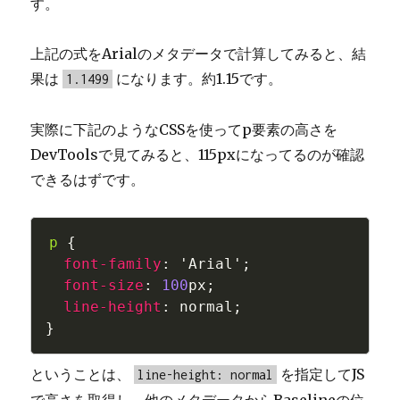
す。
上記の式をArialのメタデータで計算してみると、結
果は
になります。約1.15です。
1.1499
実際に下記のようなCSSを使ってp要素の高さを
DevToolsで見てみると、115pxになってるのが確認
できるはずです。
p 
{
font-family
:
'Arial'
;
font-size
:
100
px
;
line-height
:
 normal
;
}
ということは、
を指定してJS
line-height: normal