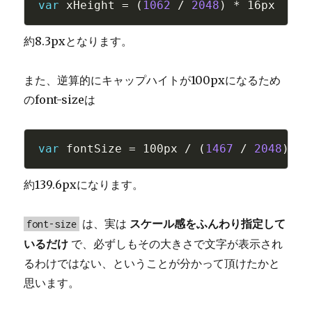
var
 xHeight 
=
(
1062
/
2048
)
*
約8.3pxとなります。
また、逆算的にキャップハイトが100pxになるため
のfont-sizeは
var
 fontSize 
=
 100px 
/
(
1467
/
2048
)
約139.6pxになります。
は、実は
スケール感をふんわり指定して
font-size
いるだけ
で、必ずしもその大きさで文字が表示され
るわけではない、ということが分かって頂けたかと
思います。