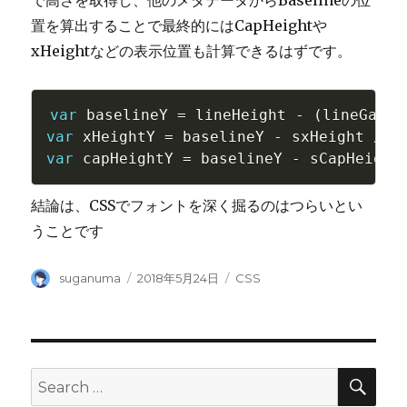
で高さを取得し、他のメタデータからBaselineの位
置を算出することで最終的にはCapHeightや
xHeightなどの表示位置も計算できるはずです。
var
 baselineY 
=
 lineHeight 
-
(
lineGap 
/
var
 xHeightY 
=
 baselineY 
-
 sxHeight 
/
var
 capHeightY 
=
 baselineY 
-
 sCapHeight
結論は、CSSでフォントを深く掘るのはつらいとい
うことです
Author
Posted
Categories
suganuma
2018年5月24日
CSS
on
SEA
Search
for: