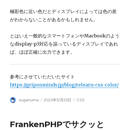
極彩色に近い色だとディスプレイによっては色の差
がわからないことがあるかもしれません。
とはいえ一般的なスマートフォンやMacbookのよう
なdisplay-p3対応を謳っているディスプレイであれ
ば、ほぼ正確に出力できます。
参考にさせていただいたサイト
https://griponminds.jp/blog/relearn-css-color/
Author
Posted
Categories
suganuma
2023年12月25日
CSS
on
FrankenPHPでサクッと