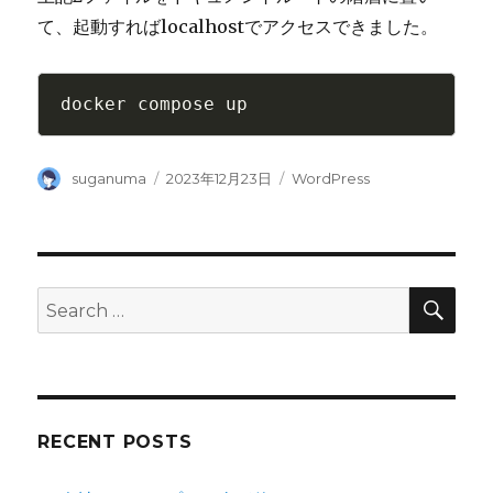
て、起動すればlocalhostでアクセスできました。
Author
Posted
Categories
suganuma
2023年12月23日
WordPress
on
SEA
Search
for:
RECENT POSTS