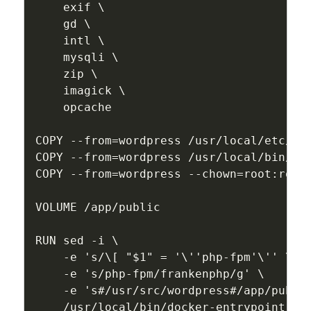
    exif \

    gd \

    intl \

    mysqli \

    zip \

    imagick \

    opcache

COPY --from=wordpress /usr/local/etc/php
COPY --from=wordpress /usr/local/bin/doc
COPY --from=wordpress --chown=root:root 
VOLUME /app/public

RUN sed -i \

    -e 's/\[ "$1" = '\''php-fpm'\'' \]/\
    -e 's/php-fpm/frankenphp/g' \

    -e 's#/usr/src/wordpress#/app/public
    /usr/local/bin/docker-entrypoint.sh
