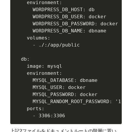
    environment:

      WORDPRESS_DB_HOST: db

      WORDPRESS_DB_USER: docker

      WORDPRESS_DB_PASSWORD: docker

      WORDPRESS_DB_NAME: dbname

    volumes:

      - ./:/app/public

  db:

    image: mysql

    environment:

      MYSQL_DATABASE: dbname

      MYSQL_USER: docker

      MYSQL_PASSWORD: docker

      MYSQL_RANDOM_ROOT_PASSWORD: '1'

    ports:

上記2ファイルをドキュメントルートの階層に置い