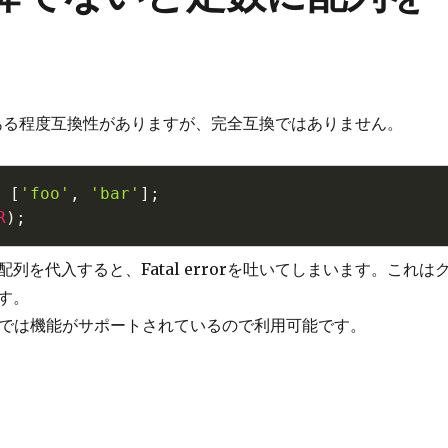
とある程度互換性がありますが、完全互換ではありません。
[
'foo'
,
'bar'
]
;
R
)
;
列を代入すると、Fatal errorを吐いてしまいます。これは
す。
9以降では機能がサポートされているので利用可能です。