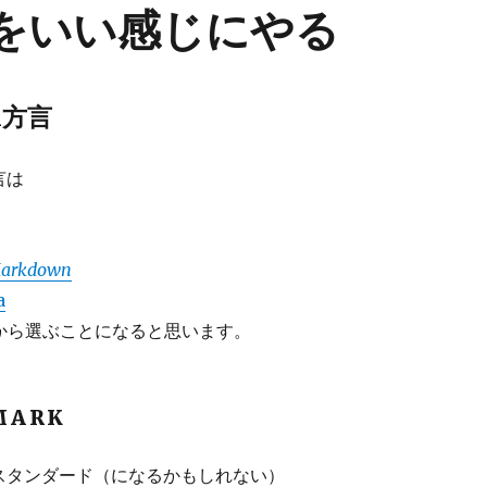
wnをいい感じにやる
n方言
言は
 Markdown
a
から選ぶことになると思います。
MARK
のスタンダード（になるかもしれない）