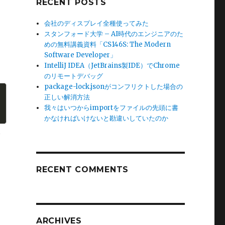
RECENT POSTS
会社のディスプレイ全種使ってみた
スタンフォード大学 – AI時代のエンジニアのた
めの無料講義資料「CS146S: The Modern
Software Developer」
IntelliJ IDEA（JetBrains製IDE）でChrome
のリモートデバッグ
package-lock.jsonがコンフリクトした場合の
正しい解消方法
我々はいつからimportをファイルの先頭に書
かなければいけないと勘違いしていたのか
ク
RECENT COMMENTS
ARCHIVES