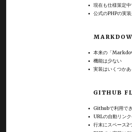
現在も仕様策定中で
公式のPHPの実
MARKDO
本来の「Markd
機能は少ない
実装はいくつかあ
GITHUB 
Githubで利用で
URLの自動リン
行末にスペース2