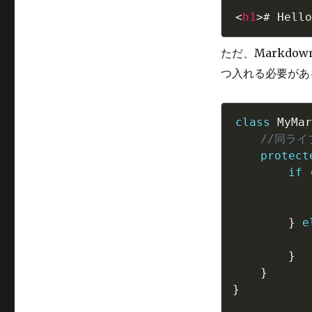
<
h1
>
# Hello
ただ、Markdow
つ入れる必要があ
class
MyMar
//同ライ
protect
if
}
e
}
}
}