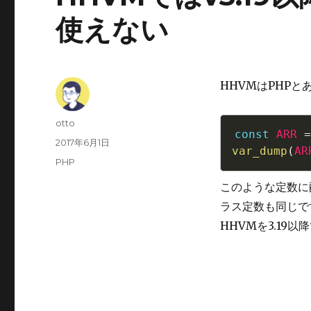
使えない
HHVMはPHP
Author
otto
const
ARR
=
Posted
2017年6月1日
var_dump
(
AR
on
Categories
PHP
このような定数に配
ラス定数も同じで
HHVMを3.1