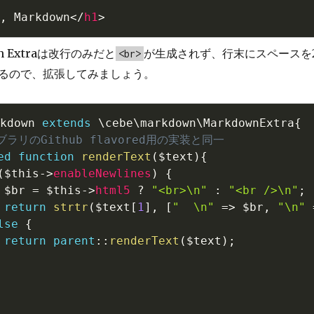
, Markdown
</
h1
>
n Extraは改行のみだと
が生成されず、行末にスペースを
<br>
るので、拡張してみましょう。
kdown
extends
\
cebe
\
markdown
\
MarkdownExtra
{
ブラリのGithub flavored用の実装と同一
ed
function
renderText
(
$text
)
{
(
$this
-
>
enableNewlines
)
{
$br
=
$this
-
>
html5
?
"<br>\n"
:
"<br />\n"
;
return
strtr
(
$text
[
1
]
,
[
"  \n"
=
>
$br
,
"\n"
lse
{
return
parent
::
renderText
(
$text
)
;