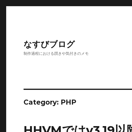
なすびブログ
制作過程における躓きや気付きのメモ
Category:
PHP
HHVMではv3.1