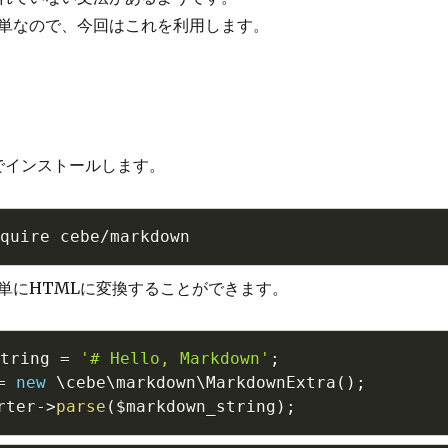
単なので、今回はこれを利用します。
でインストールします。
単にHTMLに変換することができます。
tring
=
'# Hello, Markdown'
;
=
new
\
cebe
\
markdown
\
MarkdownExtra
(
)
;
rter
-
>
parse
(
$markdown_string
)
;