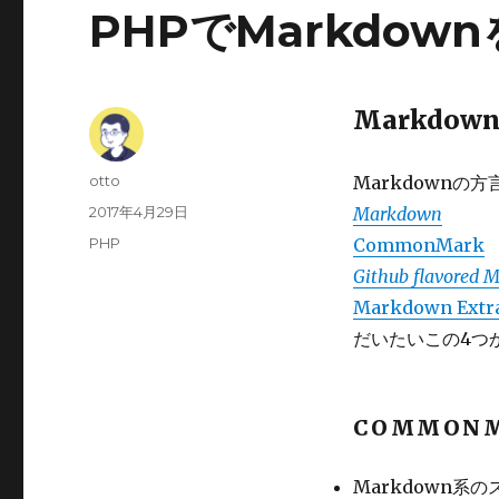
PHPでMarkdo
Markdow
Author
otto
Markdownの方
Posted
2017年4月29日
Markdown
on
Categories
PHP
CommonMark
Github flavored
Markdown Extr
だいたいこの4つ
COMMON
Markdown系