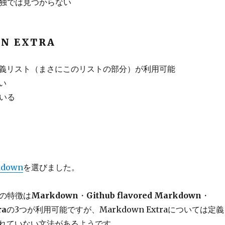
単独では見つからない
N EXTRA
義リスト（まさにこのリストの部分）が利用可能
い
ている
kdown
を選びました。
wnの特徴は
Markdown
・
Github flavored Markdown
・
ra
の3つが利用可能ですが、Markdown Extraについては定義
れていない文法があるようです。