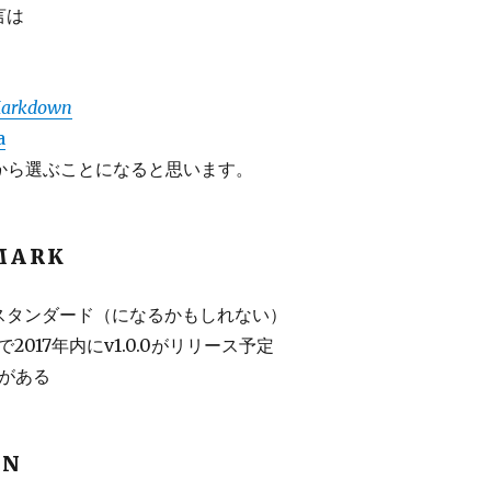
言は
 Markdown
a
から選ぶことになると思います。
MARK
のスタンダード（になるかもしれない）
2017年内にv1.0.0がリリース予定
装がある
WN