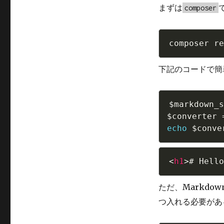
まずは
composer
下記のコードで簡
$markdown_s
$converter
echo
$conve
<
h1
>
# Hello
ただ、Markdow
つ入れる必要があ