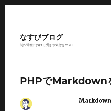
なすびブログ
制作過程における躓きや気付きのメモ
PHPでMarkdo
Markdow