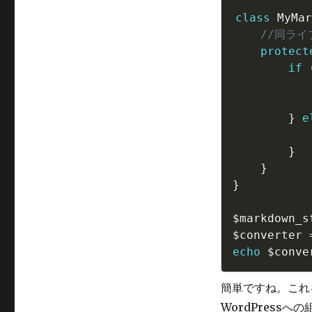
class
MyMar
//同ライ
protect
if
}
e
}
}
}
$markdown_s
$converter
echo
$conve
簡単ですね。これ
WordPress