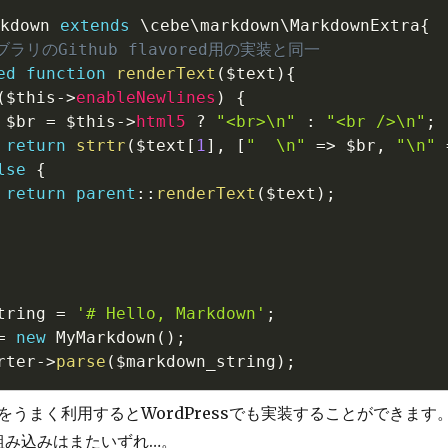
kdown
extends
\
cebe
\
markdown
\
MarkdownExtra
{
ブラリのGithub flavored用の実装と同一
ed
function
renderText
(
$text
)
{
(
$this
-
>
enableNewlines
)
{
$br
=
$this
-
>
html5
?
"<br>\n"
:
"<br />\n"
;
return
strtr
(
$text
[
1
]
,
[
"  \n"
=
>
$br
,
"\n"
lse
{
return
parent
::
renderText
(
$text
)
;
tring
=
'# Hello, Markdown'
;
=
new
MyMarkdown
(
)
;
rter
-
>
parse
(
$markdown_string
)
;
をうまく利用するとWordPressでも実装することができます
への組み込みはまたいずれ…。