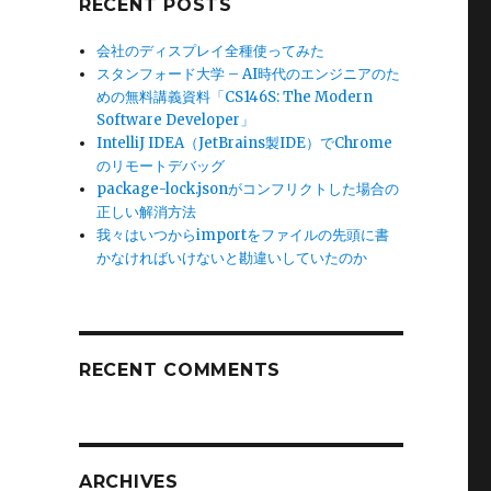
RECENT POSTS
会社のディスプレイ全種使ってみた
スタンフォード大学 – AI時代のエンジニアのた
めの無料講義資料「CS146S: The Modern
Software Developer」
IntelliJ IDEA（JetBrains製IDE）でChrome
のリモートデバッグ
package-lock.jsonがコンフリクトした場合の
正しい解消方法
我々はいつからimportをファイルの先頭に書
かなければいけないと勘違いしていたのか
RECENT COMMENTS
ARCHIVES