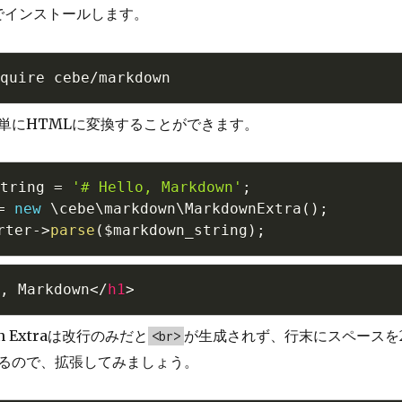
でインストールします。
単にHTMLに変換することができます。
tring
=
'# Hello, Markdown'
;
=
new
\
cebe
\
markdown
\
MarkdownExtra
(
)
;
rter
-
>
parse
(
$markdown_string
)
;
, Markdown
</
h1
>
n Extraは改行のみだと
が生成されず、行末にスペースを
<br>
るので、拡張してみましょう。