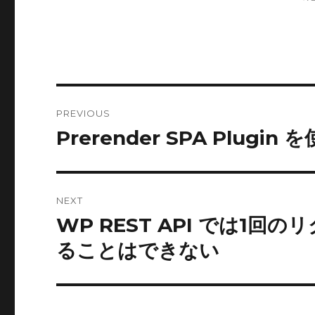
Post
PREVIOUS
navigation
Prerender SPA Plug
Previous
post:
NEXT
WP REST API では1
Next
post:
ることはできない