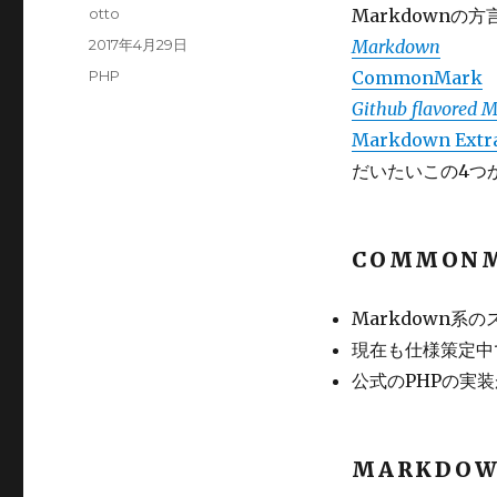
Author
otto
Markdownの方
Posted
2017年4月29日
Markdown
on
Categories
PHP
CommonMark
Github flavored
Markdown Extr
だいたいこの4つ
COMMON
Markdown系
現在も仕様策定中で
公式のPHPの実
MARKDO