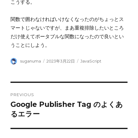
こうする。
関数で囲わなければいけなくなったのがちょっとス
マートじゃないですが、まあ重複排除したいところ
だけ使えてポータブルな関数になったので良いとい
うことにしよう。
Author
Posted
Categories
suganuma
2023年3月22日
JavaScript
on
Post
PREVIOUS
navigation
Google Publisher Tag のよくあ
Previous
post:
るエラー