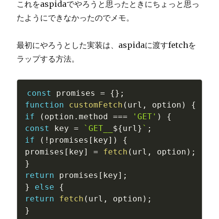
これをaspidaでやろうと思ったときにちょっと思っ
たようにできなかったのでメモ。
最初にやろうとした実装は、aspidaに渡すfetchを
ラップする方法。
const
 promises 
=
{
}
;
function
customFetch
(
url
,
 option
)
{
if
(
option
.
method 
===
'GET'
)
{
const
 key 
=
`GET__
${
url
}
`
;
if
(
!
promises
[
key
]
)
{
promises
[
key
]
=
fetch
(
url
,
 option
)
;
}
return
 promises
[
key
]
;
}
else
{
return
fetch
(
url
,
 option
)
;
}