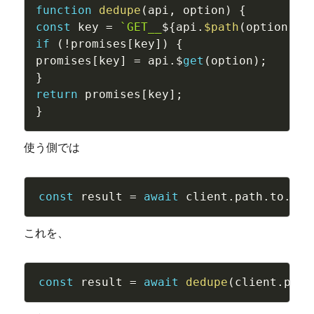
function
dedupe
(
api
,
 option
)
{
const
 key 
=
`GET__
${
api
.
$path
(
option
)
}
`
if
(
!
promises
[
key
]
)
{
promises
[
key
]
=
 api
.
$
get
(
option
)
;
}
return
 promises
[
key
]
;
}
使う側では
const
 result 
=
await
 client
.
path
.
to
.
hog
これを、
const
 result 
=
await
dedupe
(
client
.
path