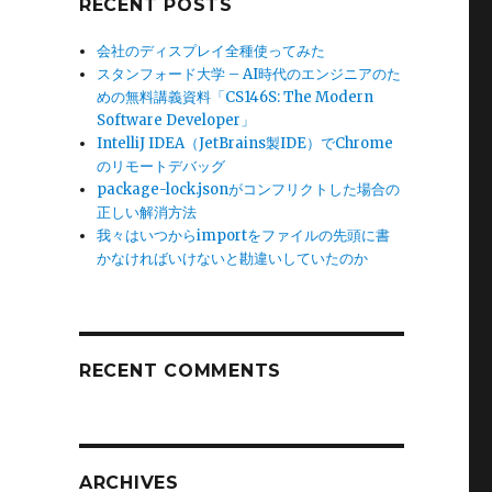
RECENT POSTS
会社のディスプレイ全種使ってみた
スタンフォード大学 – AI時代のエンジニアのた
めの無料講義資料「CS146S: The Modern
Software Developer」
IntelliJ IDEA（JetBrains製IDE）でChrome
のリモートデバッグ
package-lock.jsonがコンフリクトした場合の
正しい解消方法
我々はいつからimportをファイルの先頭に書
かなければいけないと勘違いしていたのか
RECENT COMMENTS
ARCHIVES