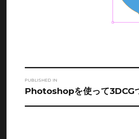
Post
PUBLISHED IN
navigation
Photoshopを使って3D