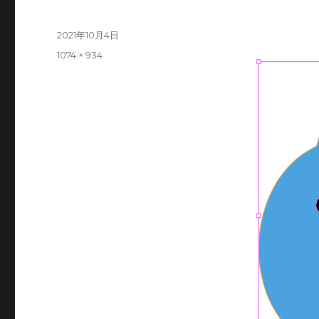
Posted
2021年10月4日
on
Full
1074 × 934
size