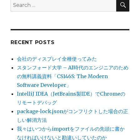
SEA
Search
for:
RECENT POSTS
会社のディスプレイ全種使ってみた
スタンフォード大学 – AI時代のエンジニアのため
の無料講義資料「CS146S: The Modern
Software Developer」
IntelliJ IDEA（JetBrains製IDE）でChromeの
リモートデバッグ
package-lock.jsonがコンフリクトした場合の正
しい解消方法
我々はいつからimportをファイルの先頭に書か
なければいけないと勘違いしていたのか