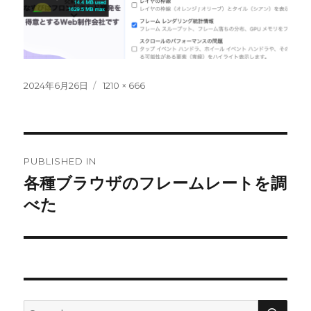
Posted
Full
2024年6月26日
1210 × 666
on
size
Post
PUBLISHED IN
navigation
各種ブラウザのフレームレートを調
べた
SEA
Search