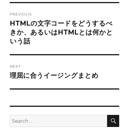
Post
PREVIOUS
navigation
HTMLの文字コードをどうするべ
Previous
post:
きか、あるいはHTMLとは何かと
いう話
NEXT
理屈に合うイージングまとめ
Next
post:
SEA
Search
for: