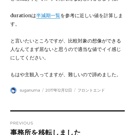
durationは
半減期一覧
を参考に近しい値を計算しま
す。
と言いたいところですが、比較対象の想像ができる
人なんてまず居ないと思うので適当な値でイイ感じ
にしてください。
もはや主観入ってますが、難しいので諦めました。
Author
Posted
Categories
suganuma
2017年12月12日
フロントエンド
on
Post
PREVIOUS
navigation
事務所を移転しました
Previous